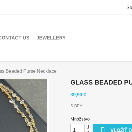
Sl
CONTACT US
JEWELLERY
ss Beaded Purse Necklace
GLASS BEADED P
39,90 €
S DPH
Množstvo

VLOŽIŤ 