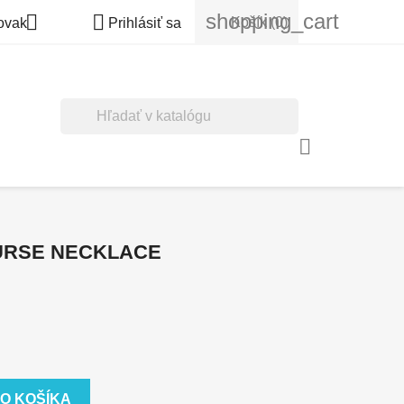
shopping_cart


Košík
(0)
ovak
Prihlásiť sa

URSE NECKLACE
DO KOŠÍKA