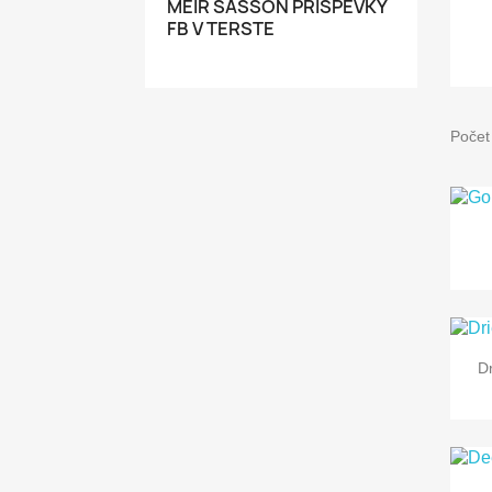
MEIR SASSON PRÍSPEVKY
FB V TERSTE
Počet
D