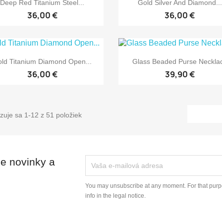


Deep Red Titanium Steel...
Gold Silver And Diamond...
36,00 €
36,00 €


Rýchly náhľad
Rýchly náhľad
ld Titanium Diamond Open...
Glass Beaded Purse Neckla
36,00 €
39,90 €
zuje sa 1-12 z 51 položiek
ie novinky a
You may unsubscribe at any moment. For that purpo
info in the legal notice.