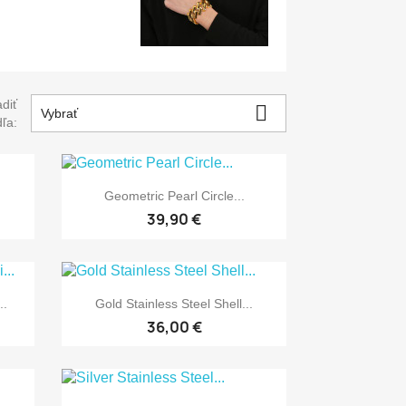
diť

Vybrať
ľa:

Rýchly náhľad
Geometric Pearl Circle...
39,90 €

Rýchly náhľad
..
Gold Stainless Steel Shell...
36,00 €
Rýchly náhľad