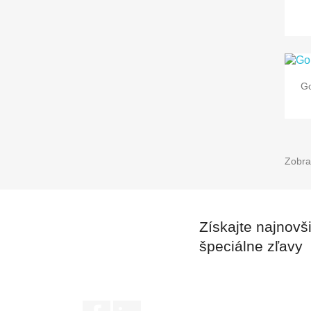
Go
Zobra
Získajte najnovš
špeciálne zľavy
Facebook
LinkedIn