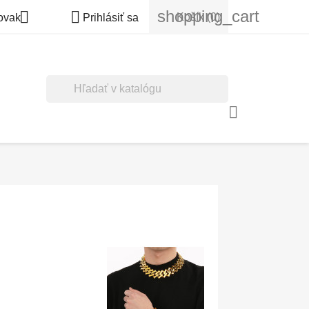
shopping_cart


Košík
(0)
ovak
Prihlásiť sa
