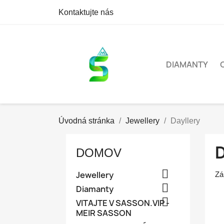
Kontaktujte nás
DIAMANTY
Úvodná stránka
Jewellery
Dayllery
DOMOV

Jewellery
Zá

Diamanty

VITAJTE V SASSON.VIP -
MEIR SASSON