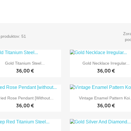
Zora
 produktov: 51
pod


Rýchly náhľad
Rýchly náhľad
Gold Titanium Steel...
Gold Necklace Irregular...
36,00 €
36,00 €


Rýchly náhľad
Rýchly náhľad
ried Rose Pendant [without...
Vintage Enamel Pattern Koi.
36,00 €
36,00 €
Rýchly náhľad
Rýchly náhľad