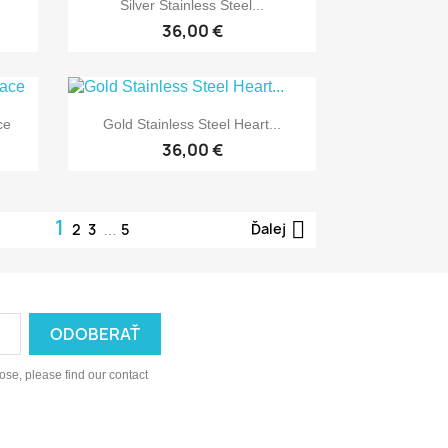

Silver Stainless Steel...
36,00 €

Rýchly náhľad
ce
Gold Stainless Steel Heart...
36,00 €
1

Ďalej
2
3
5
…
se, please find our contact