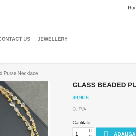
Ro
CONTACT US
JEWELLERY
d Purse Necklace
GLASS BEADED P
39,90 €
Cu TVA
Cantitate

ADAUGA 