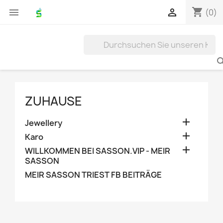
shopping_cart


(0)
ZUHAUSE

Jewellery

Karo

WILLKOMMEN BEI SASSON.VIP - MEIR
SASSON
MEIR SASSON TRIEST FB BEITRÄGE