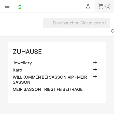
shopping_cart


(0)
ZUHAUSE

Jewellery

Karo

WILLKOMMEN BEI SASSON.VIP - MEIR
SASSON
MEIR SASSON TRIEST FB BEITRÄGE