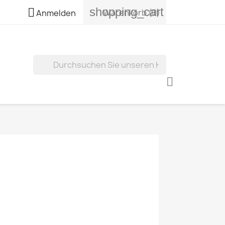
shopping_cart

Warenkorb
(0)
Anmelden
