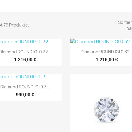
Sortie
bt 76 Produkte.
na


Schnellansicht
Schnellansicht
Diamond ROUND IGI 0.32...
Diamond ROUND IGI 0.32..
1.216,00 €
1.216,00 €

Schnellansicht
Diamond ROUND IGI 0.3...
990,00 €
NUR ONLINE
NUR ON