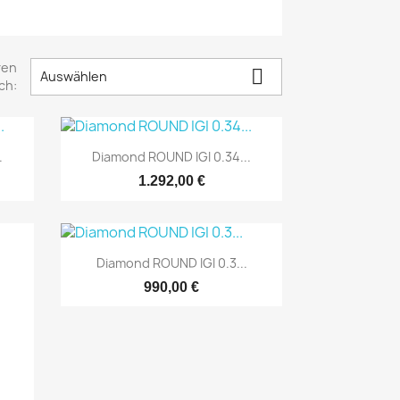
ren

Auswählen
ch:

Schnellansicht
.
Diamond ROUND IGI 0.34...
1.292,00 €

Schnellansicht
Diamond ROUND IGI 0.3...
990,00 €
LINE
NUR ONLINE