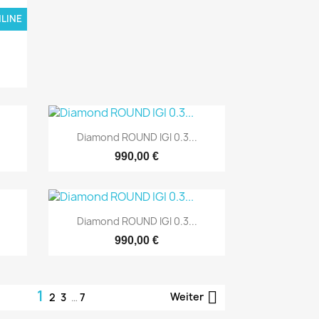
LINE
NUR ONLINE

Schnellansicht
Diamond ROUND IGI 0.3...
990,00 €

Schnellansicht
Diamond ROUND IGI 0.3...
990,00 €
LINE
NUR ONLINE
1

Weiter
2
3
…
7