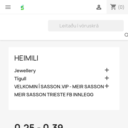
shopping_cart


(0)
HEIMILI

Jewellery

Tígull

VELKOMIN Í SASSON.VIP - MEIR SASSON
MEIR SASSON TRIESTE FB INNLEGG
0.25 - 0.39