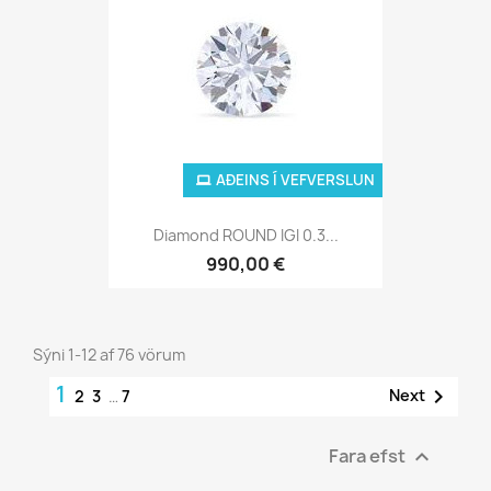
AÐEINS Í VEFVERSLUN
Diamond ROUND IGI 0.3...
990,00 €
Sýni 1-12 af 76 vörum
1

Next
2
3
…
7
Fara efst
