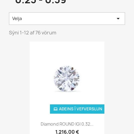

Velja
Sýni 1-12 af 76 vörum
AÐEINS Í VEFVERSLUN
Diamond ROUND IGI 0.32...
1.216,00 €