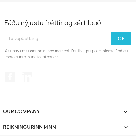
Fáðu nýjustu fréttir og sértilboð
You may unsubscribe at any moment. For that purpose, please find our
contact info in the legal notice.
Facebook
LinkedIn
OUR COMPANY

REIKNINGURINN ÞINN
