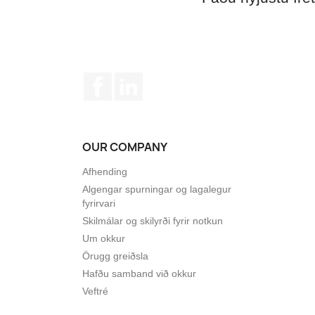
Facebook
LinkedIn
OUR COMPANY
Afhending
Algengar spurningar og lagalegur
fyrirvari
Skilmálar og skilyrði fyrir notkun
Um okkur
Örugg greiðsla
Hafðu samband við okkur
Veftré