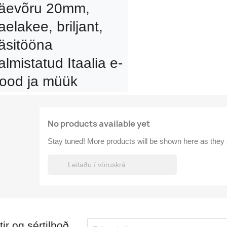
äevõru 20mm, 
aelakee, briljant, 
äsitööna 
almistatud Itaalia e-
ood ja müük
No products available yet
Stay tuned! More products will be shown here as they

tir og sértilboð