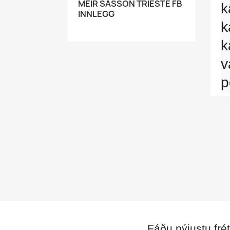
MEIR SASSON TRIESTE FB
k
INNLEGG
k
k
v
p
Fáðu nýjustu frét