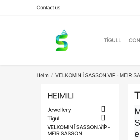
Contact us
TÍGULL
CON
Heim
VELKOMIN Í SASSON.VIP - MEIR 
T
HEIMILI

Jewellery
M

Tígull
S

VELKOMIN Í SASSON.VIP -
e
MEIR SASSON