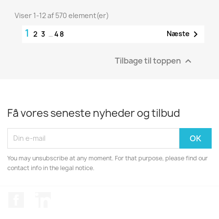
Viser 1-12 af 570 element(er)
1

Næste
2
3
…
48
Tilbage til toppen

Få vores seneste nyheder og tilbud
You may unsubscribe at any moment. For that purpose, please find our
contact info in the legal notice.
Facebook
LinkedIn