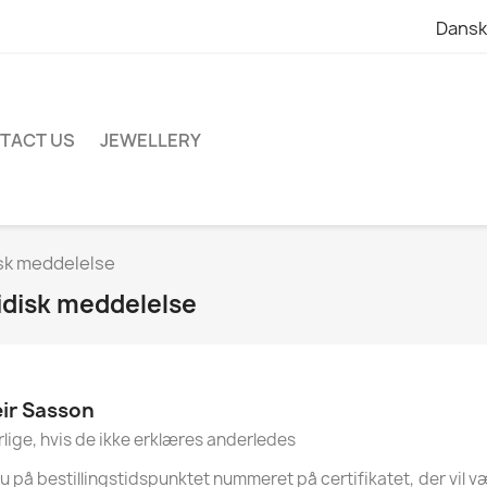
Dansk
TACT US
JEWELLERY
isk meddelelse
ridisk meddelelse
eir Sasson
lige, hvis de ikke erklæres anderledes
på bestillingstidspunktet nummeret på certifikatet, der vil væ