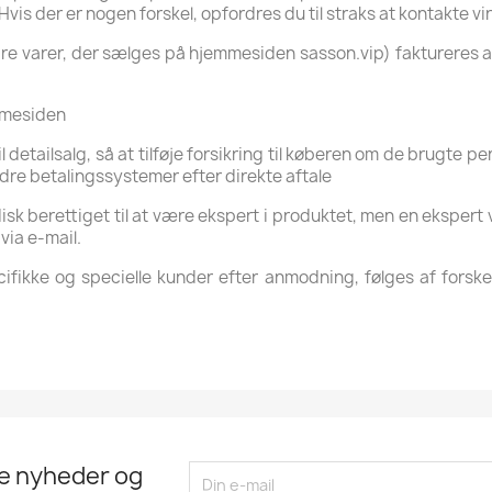
 der er nogen forskel, opfordres du til straks at kontakte v
e varer, der sælges på hjemmesiden sasson.vip) faktureres af e
mmesiden
l detailsalg, så at tilføje forsikring til køberen om de brugte
dre betalingssystemer efter direkte aftale
sk berettiget til at være ekspert i produktet, men en ekspert v
via e-mail.
ecifikke og specielle kunder efter anmodning, følges af forske
te nyheder og