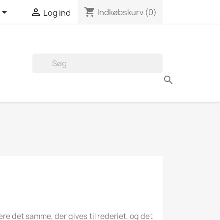
shopping_cart


Indkøbskurv
(0)
Log ind

re det samme, der gives til rederiet, og det