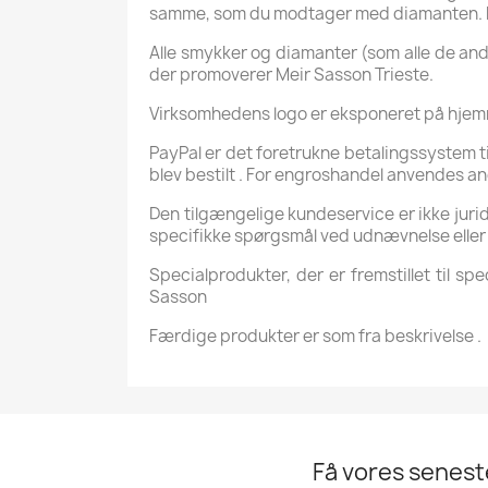
samme, som du modtager med diamanten. Hvis
Alle smykker og diamanter (som alle de andr
der promoverer Meir Sasson Trieste.
Virksomhedens logo er eksponeret på hje
PayPal er det foretrukne betalingssystem ti
blev bestilt . For engroshandel anvendes an
Den tilgængelige kundeservice er ikke juridi
specifikke spørgsmål ved udnævnelse eller 
Specialprodukter, der er fremstillet til sp
Sasson
Færdige produkter er som fra beskrivelse .
Få vores senes