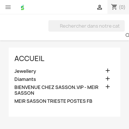
shopping_cart


(0)
ACCUEIL

Jewellery

Diamants

BIENVENUE CHEZ SASSON.VIP - MEIR
SASSON
MEIR SASSON TRIESTE POSTES FB