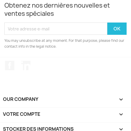
Obtenez nos dernières nouvelles et
ventes spéciales
You may unsubscribe at any moment. For that purpose, please find our
contact info in the legal notice.
Facebook
LinkedIn
OUR COMPANY

VOTRE COMPTE

STOCKER DES INFORMATIONS
keyboard_arrow_down