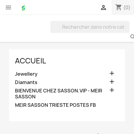
shopping_cart


(0)
ACCUEIL

Jewellery

Diamants

BIENVENUE CHEZ SASSON.VIP - MEIR
SASSON
MEIR SASSON TRIESTE POSTES FB