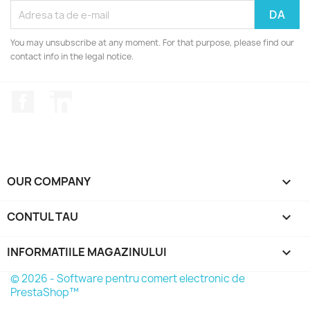
You may unsubscribe at any moment. For that purpose, please find our
contact info in the legal notice.
Facebook
LinkedIn
OUR COMPANY

CONTUL TAU

INFORMATIILE MAGAZINULUI
keyboard_arrow_down
© 2026 - Software pentru comert electronic de
PrestaShop™