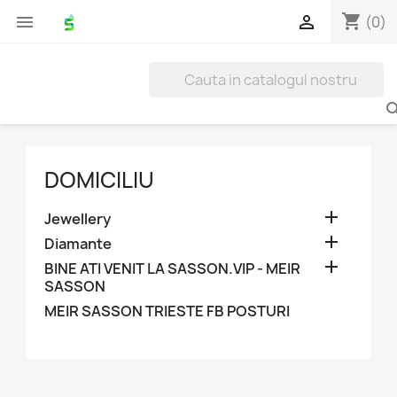
shopping_cart


(0)
DOMICILIU

Jewellery

Diamante

BINE ATI VENIT LA SASSON.VIP - MEIR
SASSON
MEIR SASSON TRIESTE FB POSTURI