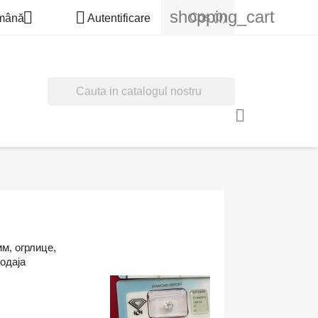
shopping_cart


Cos
(0)
mână
Autentificare

м, огрлице,
одаја