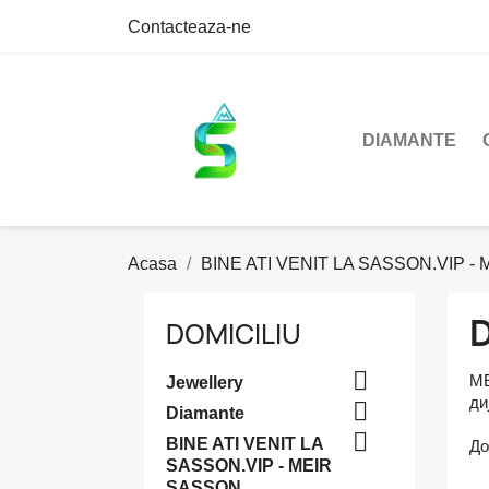
Contacteaza-ne
DIAMANTE
Acasa
BINE ATI VENIT LA SASSON.VIP -
DOMICILIU

МЕ
Jewellery
ди

Diamante

BINE ATI VENIT LA
До
SASSON.VIP - MEIR
SASSON