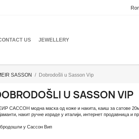
Ro
CONTACT US
JEWELLERY
 MEIR SASSON
Dobrodošli u Sasson Vip
DOBRODOŠLI U SASSON VIP
ИР САССОН модна маска од коже и накита, каиш за сатове 20м
јаманти, накит ручне израде у италији, интернет продавница и пр
бродошли у Сассон Вип