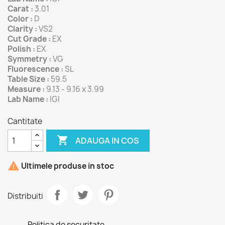
Carat :
3.01
Color :
D
Clarity :
VS2
Cut Grade :
EX
Polish :
EX
Symmetry :
VG
Fluorescence :
SL
Table Size :
59.5
Measure :
9.13 - 9.16 x 3.99
Lab Name :
IGI
Cantitate

ADAUGA IN COS

Ultimele produse in stoc
Distribuiti
Politica de securitate