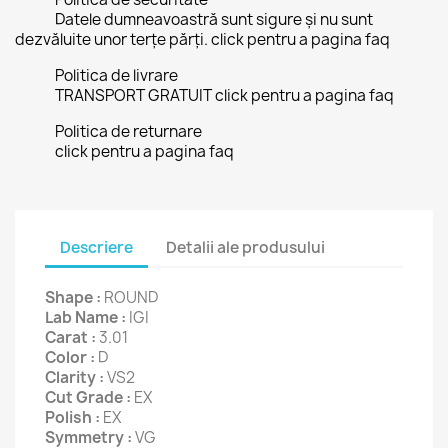
Datele dumneavoastră sunt sigure și nu sunt
dezvăluite unor terțe părți. click pentru a pagina faq
Politica de livrare
TRANSPORT GRATUIT click pentru a pagina faq
Politica de returnare
click pentru a pagina faq
Descriere
Detalii ale produsului
Shape :
ROUND
Lab Name :
IGI
Carat :
3.01
Color :
D
Clarity :
VS2
Cut Grade :
EX
Polish :
EX
Symmetry :
VG