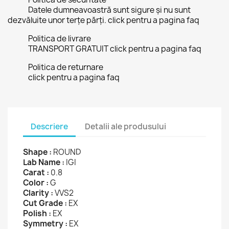
Datele dumneavoastră sunt sigure și nu sunt
dezvăluite unor terțe părți. click pentru a pagina faq
Politica de livrare
TRANSPORT GRATUIT click pentru a pagina faq
Politica de returnare
click pentru a pagina faq
Descriere
Detalii ale produsului
Shape :
ROUND
Lab Name :
IGI
Carat :
0.8
Color :
G
Clarity :
VVS2
Cut Grade :
EX
Polish :
EX
Symmetry :
EX