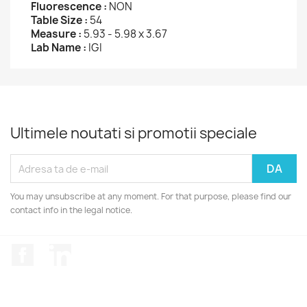
Fluorescence :
NON
Table Size :
54
Measure :
5.93 - 5.98 x 3.67
Lab Name :
IGI
Ultimele noutati si promotii speciale
You may unsubscribe at any moment. For that purpose, please find our
contact info in the legal notice.
Facebook
LinkedIn