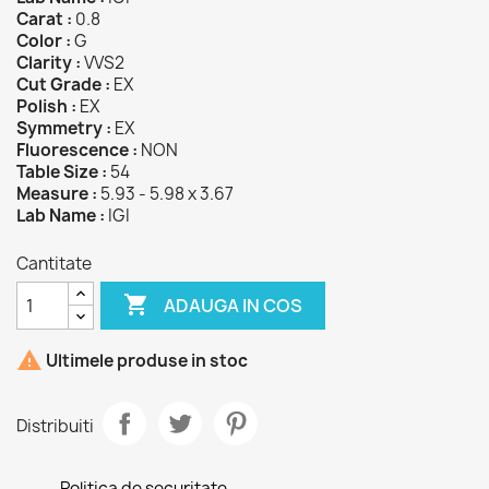
Carat :
0.8
Color :
G
Clarity :
VVS2
Cut Grade :
EX
Polish :
EX
Symmetry :
EX
Fluorescence :
NON
Table Size :
54
Measure :
5.93 - 5.98 x 3.67
Lab Name :
IGI
Cantitate

ADAUGA IN COS

Ultimele produse in stoc
Distribuiti
Politica de securitate