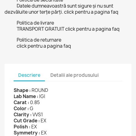
Datele dumneavoastră sunt sigure și nu sunt
dezvăluite unor terțe părți. click pentru a pagina faq
Politica de livrare
TRANSPORT GRATUIT click pentru a pagina faq
Politica de returnare
click pentru a pagina faq
Descriere
Detalii ale produsului
Shape :
ROUND
Lab Name :
IGI
Carat :
0.85
Color :
G
Clarity :
VVS1
Cut Grade :
EX
Polish :
EX
Symmetry :
EX