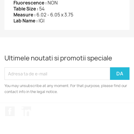
Fluorescence :
NON
Table Size :
54
Measure :
6.02 - 6.05 x 3.75
Lab Name :
IGI
Ultimele noutati si promotii speciale
You may unsubscribe at any moment. For that purpose, please find our
contact info in the legal notice.
Facebook
LinkedIn