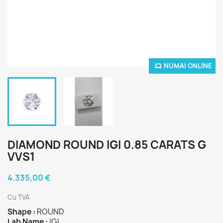
NUMAI ONLINE
DIAMOND ROUND IGI 0.85 CARATS G
VVS1
4.335,00 €
Cu TVA
Shape :
ROUND
Lab Name :
IGI