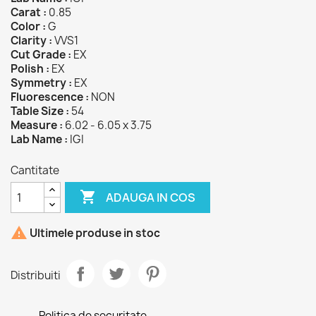
Carat :
0.85
Color :
G
Clarity :
VVS1
Cut Grade :
EX
Polish :
EX
Symmetry :
EX
Fluorescence :
NON
Table Size :
54
Measure :
6.02 - 6.05 x 3.75
Lab Name :
IGI
Cantitate

ADAUGA IN COS

Ultimele produse in stoc
Distribuiti
Politica de securitate