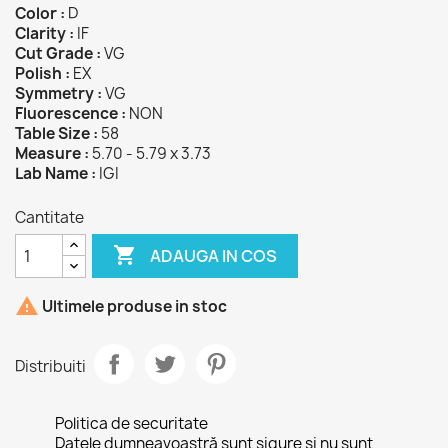
Color :
D
Clarity :
IF
Cut Grade :
VG
Polish :
EX
Symmetry :
VG
Fluorescence :
NON
Table Size :
58
Measure :
5.70 - 5.79 x 3.73
Lab Name :
IGI
Cantitate

ADAUGA IN COS

Ultimele produse in stoc
Distribuiti
Politica de securitate
Datele dumneavoastră sunt sigure și nu sunt