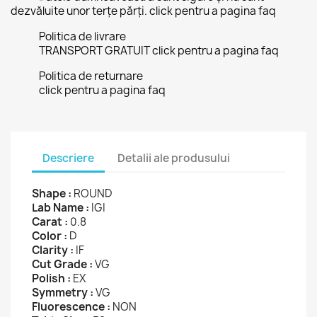
dezvăluite unor terțe părți. click pentru a pagina faq
Politica de livrare
TRANSPORT GRATUIT click pentru a pagina faq
Politica de returnare
click pentru a pagina faq
Descriere
Detalii ale produsului
Shape :
ROUND
Lab Name :
IGI
Carat :
0.8
Color :
D
Clarity :
IF
Cut Grade :
VG
Polish :
EX
Symmetry :
VG
Fluorescence :
NON