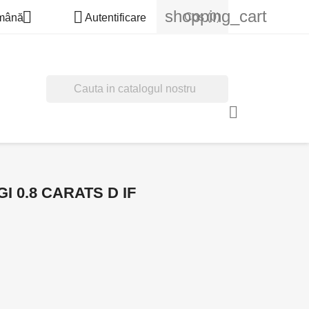
shopping_cart


Cos
(0)
mână
Autentificare

I 0.8 CARATS D IF