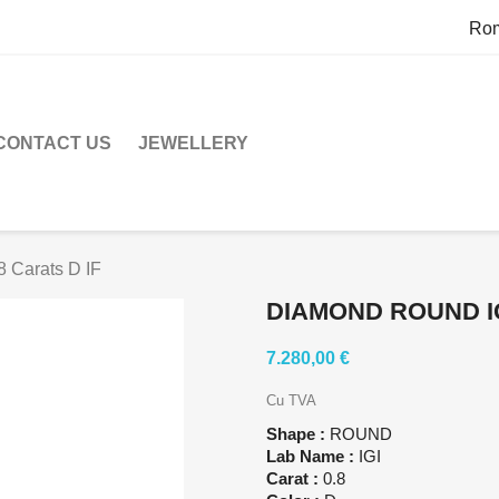
Ro
CONTACT US
JEWELLERY
 Carats D IF
DIAMOND ROUND IG
7.280,00 €
Cu TVA
Shape :
ROUND
Lab Name :
IGI
Carat :
0.8