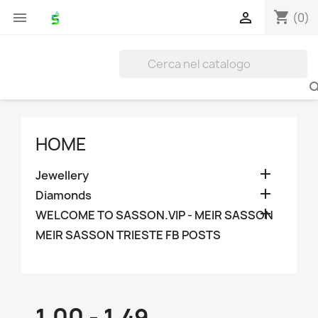
shopping_cart


(0)
HOME

Jewellery

Diamonds

WELCOME TO SASSON.VIP - MEIR SASSON
MEIR SASSON TRIESTE FB POSTS
1.00 - 1.49