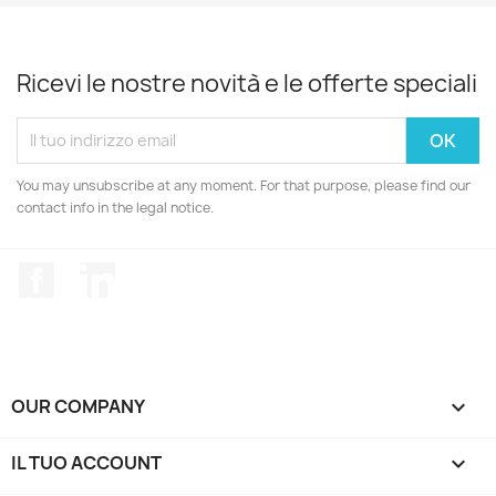
Ricevi le nostre novità e le offerte speciali
You may unsubscribe at any moment. For that purpose, please find our
contact info in the legal notice.
Facebook
LinkedIn
OUR COMPANY

IL TUO ACCOUNT
