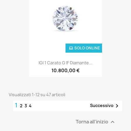
SOLO ONLINE
IGI 1 Carato G IF Diamante...
10.800,00 €
Visualizzati 1-12 su 47 articoli
1

Successivo
2
3
4
Torna all'inizio
