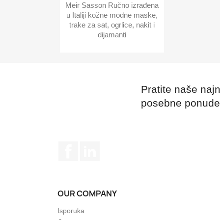
Meir Sasson Ručno izrađena
u Italiji kožne modne maske,
trake za sat, ogrlice, nakit i
dijamanti
Pratite naše najno
posebne ponude
Facebook
LinkedIn
OUR COMPANY
Isporuka