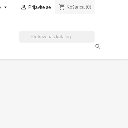
shopping_cart


Košarica
(0)
ki
Prijavite se
