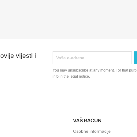
vije vijesti i
You may unsubscribe at any moment. For that purpo
info in the legal notice.
VAŠ RAČUN
Osobne informacije